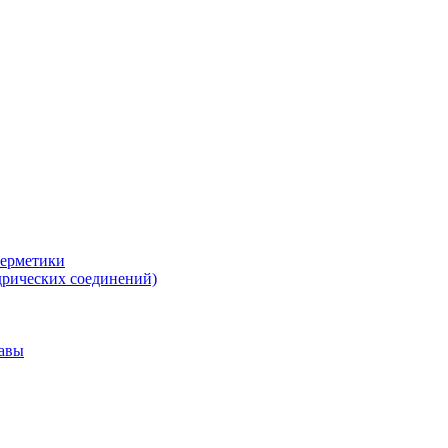
герметики
дрических соединений)
тавы