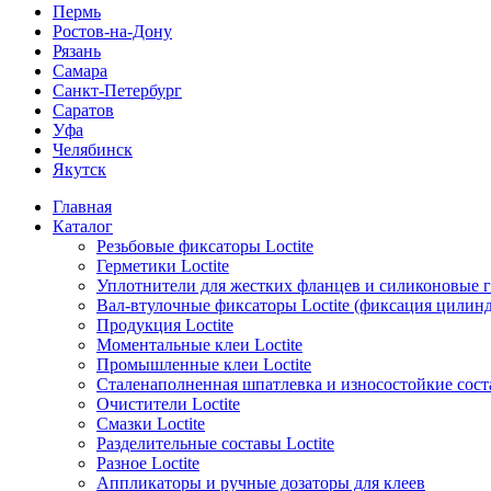
Пермь
Ростов-на-Дону
Рязань
Самара
Санкт-Петербург
Саратов
Уфа
Челябинск
Якутск
Главная
Каталог
Резьбовые фиксаторы Loctite
Герметики Loctite
Уплотнители для жестких фланцев и силиконовые 
Вал-втулочные фиксаторы Loctite (фиксация цилин
Продукция Loctite
Моментальные клеи Loctite
Промышленные клеи Loctite
Сталенаполненная шпатлевка и износостойкие сос
Очистители Loctite
Смазки Loctite
Разделительные составы Loctite
Разное Loctite
Аппликаторы и ручные дозаторы для клеев