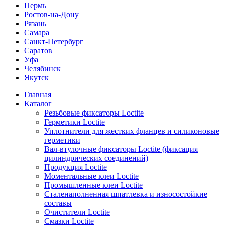
Пермь
Ростов-на-Дону
Рязань
Самара
Санкт-Петербург
Саратов
Уфа
Челябинск
Якутск
Главная
Каталог
Резьбовые фиксаторы Loctite
Герметики Loctite
Уплотнители для жестких фланцев и силиконовые
герметики
Вал-втулочные фиксаторы Loctite (фиксация
цилиндрических соединений)
Продукция Loctite
Моментальные клеи Loctite
Промышленные клеи Loctite
Сталенаполненная шпатлевка и износостойкие
составы
Очистители Loctite
Смазки Loctite