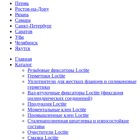
Пермь
Ростов-на-Дону
Рязань
Самара
Санкт-Петербург
Саратов
Уфа
Челябинск
Якутск
Главная
Каталог
Резьбовые фиксаторы Loctite
Герметики Loctite
Уплотнители для жестких фланцев и силиконовые
герметики
Вал-втулочные фиксаторы Loctite (фиксация
цилиндрических соединений)
Продукция Loctite
Моментальные клеи Loctite
Промышленные клеи Loctite
Сталенаполненная шпатлевка и износостойкие
составы
Очистители Loctite
Смазки Loctite