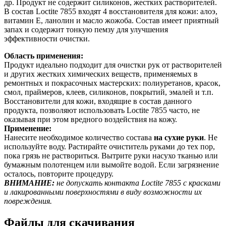
др. Продукт не содержит силиконов, жестких растворителей.
В состав Loctite 7855 входят 4 восстановителя для кожи: алоэ,
витамин Е, ланолин и масло жожоба. Состав имеет приятный
запах и содержит тонкую пемзу для улучшения
эффективности очистки.
Область применения:
Продукт идеально подходит для очистки рук от растворителей
и других жестких химических веществ, применяемых в
ремонтных и покрасочных мастерских: полиуретанов, красок,
смол, праймеров, клеев, силиконов, покрытий, эмалей и т.п.
Восстановители для кожи, входящие в состав данного
продукта, позволяют использовать Loctite 7855 часто, не
оказывая при этом вредного воздействия на кожу.
Применение:
Нанесите необходимое количество состава
на сухие руки
. Не
используйте воду. Растирайте очиститель руками до тех пор,
пока грязь не раствориться. Вытрите руки насухо тканью или
бумажным полотенцем или вымойте водой. Если загрязнение
осталось, повторите процедуру.
ВНИМАНИЕ:
не допускать контакта Loctite 7855 с красками
и лакированными поверхностями в виду возможности их
повреждения.
Файлы для скачивания