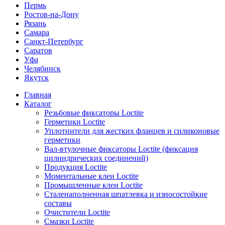
Пермь
Ростов-на-Дону
Рязань
Самара
Санкт-Петербург
Саратов
Уфа
Челябинск
Якутск
Главная
Каталог
Резьбовые фиксаторы Loctite
Герметики Loctite
Уплотнители для жестких фланцев и силиконовые
герметики
Вал-втулочные фиксаторы Loctite (фиксация
цилиндрических соединений)
Продукция Loctite
Моментальные клеи Loctite
Промышленные клеи Loctite
Сталенаполненная шпатлевка и износостойкие
составы
Очистители Loctite
Смазки Loctite