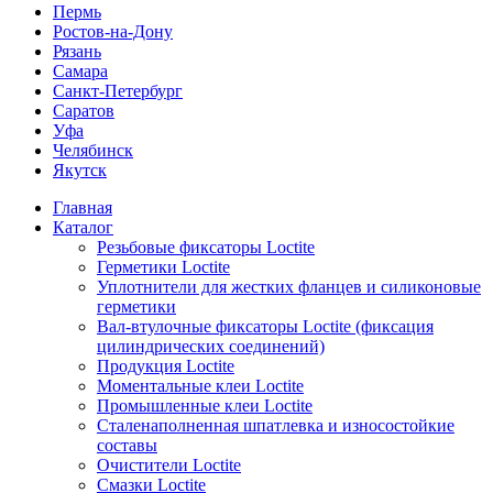
Пермь
Ростов-на-Дону
Рязань
Самара
Санкт-Петербург
Саратов
Уфа
Челябинск
Якутск
Главная
Каталог
Резьбовые фиксаторы Loctite
Герметики Loctite
Уплотнители для жестких фланцев и силиконовые
герметики
Вал-втулочные фиксаторы Loctite (фиксация
цилиндрических соединений)
Продукция Loctite
Моментальные клеи Loctite
Промышленные клеи Loctite
Сталенаполненная шпатлевка и износостойкие
составы
Очистители Loctite
Смазки Loctite