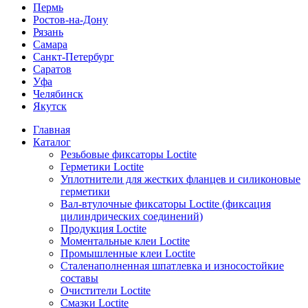
Пермь
Ростов-на-Дону
Рязань
Самара
Санкт-Петербург
Саратов
Уфа
Челябинск
Якутск
Главная
Каталог
Резьбовые фиксаторы Loctite
Герметики Loctite
Уплотнители для жестких фланцев и силиконовые
герметики
Вал-втулочные фиксаторы Loctite (фиксация
цилиндрических соединений)
Продукция Loctite
Моментальные клеи Loctite
Промышленные клеи Loctite
Сталенаполненная шпатлевка и износостойкие
составы
Очистители Loctite
Смазки Loctite