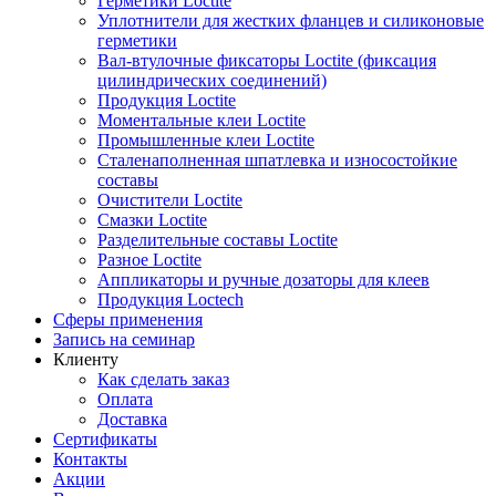
Герметики Loctite
Уплотнители для жестких фланцев и силиконовые
герметики
Вал-втулочные фиксаторы Loctite (фиксация
цилиндрических соединений)
Продукция Loctite
Моментальные клеи Loctite
Промышленные клеи Loctite
Сталенаполненная шпатлевка и износостойкие
составы
Очистители Loctite
Смазки Loctite
Разделительные составы Loctite
Разное Loctite
Аппликаторы и ручные дозаторы для клеев
Продукция Loctech
Сферы применения
Запись на семинар
Клиенту
Как сделать заказ
Оплата
Доставка
Сертификаты
Контакты
Акции