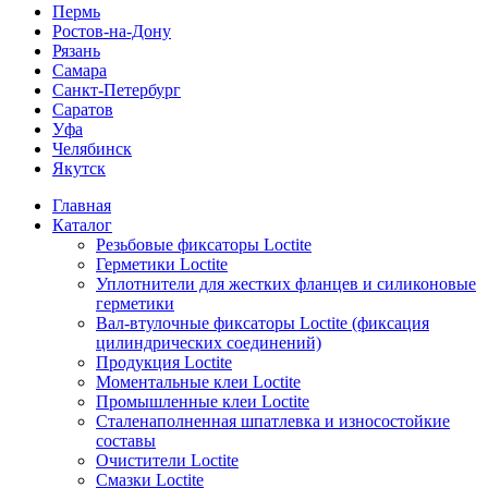
Пермь
Ростов-на-Дону
Рязань
Самара
Санкт-Петербург
Саратов
Уфа
Челябинск
Якутск
Главная
Каталог
Резьбовые фиксаторы Loctite
Герметики Loctite
Уплотнители для жестких фланцев и силиконовые
герметики
Вал-втулочные фиксаторы Loctite (фиксация
цилиндрических соединений)
Продукция Loctite
Моментальные клеи Loctite
Промышленные клеи Loctite
Сталенаполненная шпатлевка и износостойкие
составы
Очистители Loctite
Смазки Loctite