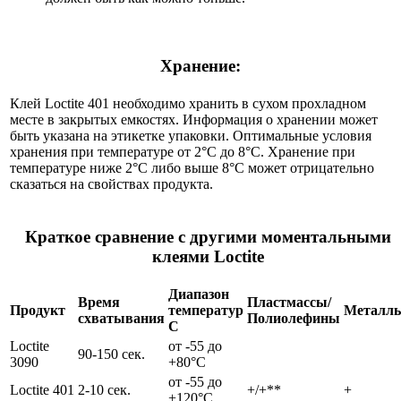
Хранение:
Клей Loctite 401 необходимо хранить в сухом прохладном
месте в закрытых емкостях. Информация о хранении может
быть указана на этикетке упаковки. Оптимальные условия
хранения при температуре от 2°C до 8°C. Хранение при
температуре ниже 2°C либо выше 8°C может отрицательно
сказаться на свойствах продукта.
Краткое сравнение с другими моментальными
клеями Loctite
Диапазон
Время
Пластмассы/
Продукт
температур
Металл
схватывания
Полиолефины
С
Loctite
от -55 до
90-150 сек.
3090
+80°C
от -55 до
Loctite 401
2-10 сек.
+/+**
+
+120°C