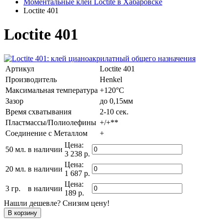
Моментальные клеи Loctite в Хабаровске
Loctite 401
Loctite 401
Артикул
Loctite 401
Производитель
Henkel
Максимальная температура
+120°C
Зазор
до 0,15мм
Время схватывания
2-10 сек.
Пластмассы/Полиолефины
+/+**
Соединение с Металлом
+
Цена:
50 мл.
в наличии
3 238 р.
Цена:
20 мл.
в наличии
1 687 р.
Цена:
3 гр.
в наличии
189 р.
Нашли дешевле? Снизим цену!