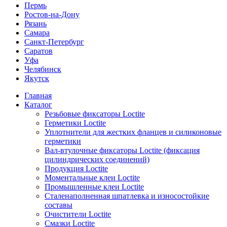
Пермь
Ростов-на-Дону
Рязань
Самара
Санкт-Петербург
Саратов
Уфа
Челябинск
Якутск
Главная
Каталог
Резьбовые фиксаторы Loctite
Герметики Loctite
Уплотнители для жестких фланцев и силиконовые
герметики
Вал-втулочные фиксаторы Loctite (фиксация
цилиндрических соединений)
Продукция Loctite
Моментальные клеи Loctite
Промышленные клеи Loctite
Сталенаполненная шпатлевка и износостойкие
составы
Очистители Loctite
Смазки Loctite